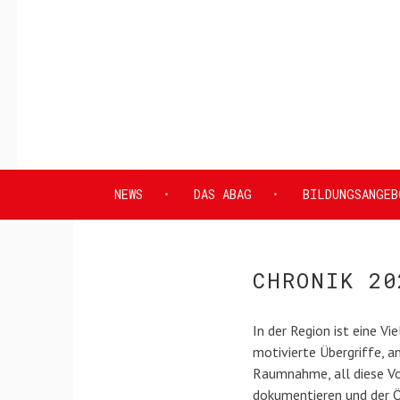
Springe
zum
Inhalt
ABAG
ANTIFASCHISTISC
E.V.
NEWS
DAS ABAG
BILDUNGSANGEB
BILDUNGSZENTRUM
UND
CHRONIK 20
ARCHIV
In der Region ist eine V
GÖTTINGEN
motivierte Übergriffe, a
Raumnahme, all diese Vorf
dokumentieren und der Ö