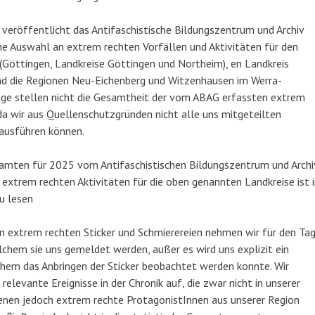
 veröffentlicht das Antifaschistische Bildungszentrum und Archiv
ine Auswahl an extrem rechten Vorfällen und Aktivitäten für den
Göttingen, Landkreise Göttingen und Northeim), en Landkreis
und die Regionen Neu-Eichenberg und Witzenhausen im Werra-
räge stellen nicht die Gesamtheit der vom ABAG erfassten extrem
 da wir aus Quellenschutzgründen nicht alle uns mitgeteilten
e ausführen können.
amten für 2025 vom Antifaschistischen Bildungszentrum und Archi
n extrem rechten Aktivitäten für die oben genannten Landkreise ist 
u lesen
n extrem rechten Sticker und Schmierereien nehmen wir für den Ta
elchem sie uns gemeldet werden, außer es wird uns explizit ein
em das Anbringen der Sticker beobachtet werden konnte. Wir
elevante Ereignisse in der Chronik auf, die zwar nicht in unserer
denen jedoch extrem rechte ProtagonistInnen aus unserer Region