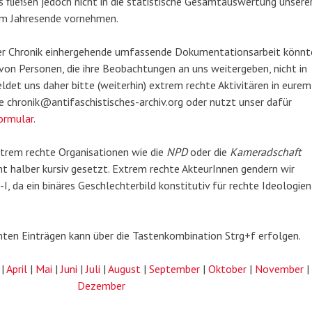
 fließen jedoch nicht in die statistische Gesamtauswertung unsere
 am Jahresende vornehmen.
der Chronik einhergehende umfassende Dokumentationsarbeit könnt
von Personen, die ihre Beobachtungen an uns weitergeben, nicht in
ldet uns daher bitte (weiterhin) extrem rechte Aktivitären in eurem
 chronik@antifaschistisches-archiv.org oder nutzt unser dafür
ormular
.
xtrem rechte Organisationen wie die
NPD
oder die
Kameradschaft
ht halber kursiv gesetzt. Extrem rechte AkteurInnen gendern wir
, da ein binäres Geschlechterbild konstitutiv für rechte Ideologien
ten Einträgen kann über die Tastenkombination Strg+f erfolgen.
|
April
|
Mai
|
Juni
|
Juli
|
August
|
September
|
Oktober
|
November
|
Dezember