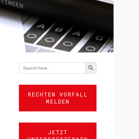
SEARCH BUTTON
Search
for:
RECHTEN VORFALL
MELDEN
JETZT