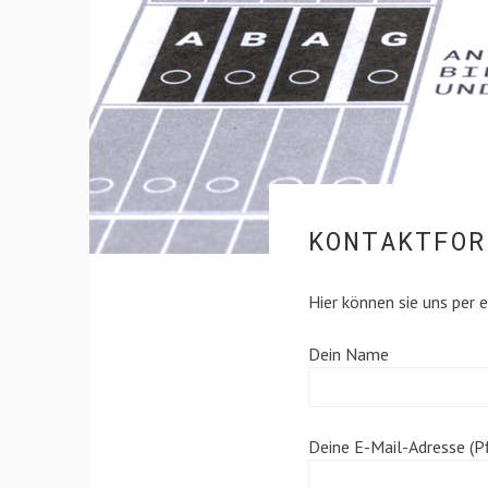
KONTAKTFOR
Hier können sie uns per
Dein Name
Bitte lasse dieses Feld le
Bitte lasse dieses Feld le
Deine E-Mail-Adresse (Pf