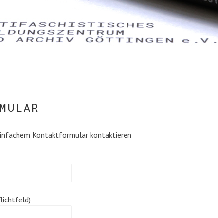
MULAR
 einfachem Kontaktformular kontaktieren
er.
er.
lichtfeld)