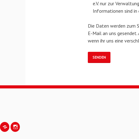
e.V. nur zur Verwaltu
Informationen sind in
Die Daten werden zum Se
E-Mail an uns gesendet. 
wenn ihr uns eine verschl
#mastodon#
#instagram#