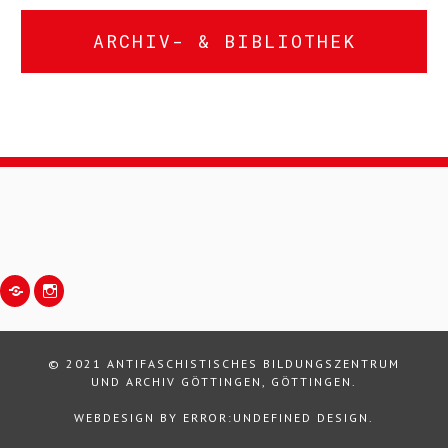
ARCHIV- & BIBLIOTHEK
#mastodon#
#instagram#
© 2021 ANTIFASCHISTISCHES BILDUNGSZENTRUM
UND ARCHIV GÖTTINGEN, GÖTTINGEN.
WEBDESIGN BY
ERROR:UNDEFINED DESIGN
.