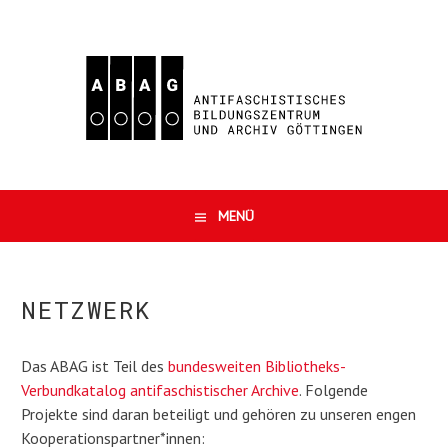
Springe
zum
Inhalt
ABAG
ANTIFASCHISTISCHES
E.V.
MENÜ
BILDUNGSZENTRUM
UND
NETZWERK
ARCHIV
Das ABAG ist Teil des
bundesweiten Bibliotheks-
GÖTTINGEN
Verbundkatalog antifaschistischer Archive
. Folgende
Projekte sind daran beteiligt und gehören zu unseren engen
Kooperationspartner*innen: