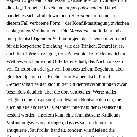
Aspekt vorgestellt. Stattdessen fokussierte er sich vor allem auf
die als „Ehrduelle“ bezeichneten
pro patria suiten
. Dabei
handelt es sich, ähnlich wie beim
Bierjungen
um eine – in
diesem Fall verbotene Form – der Konfliktaustragung zwischen
2
schlagenden Verbindungen. Die
Mensuren
sind in fakultativ
und pflichtschlagenden Verbindungen aber ebenso unerlässlich
für die korporierte Erziehung, wie das Trinken. Zentral ist es,
auch hier Härte zu zeigen, trotz Angst nicht zurückzuweichen.
Wettbewerb, Härte und Opferbereitschaft, das Nichtzulassen
von Emotionen oder gar von homosexuellem Begehren, aber
gleichzeitig auch das Erleben von Kameradschaft und
Gemeinschaft zeigen sich in den Studentenverbindungen zwar
besonders deutlich, aber die dort vertretenen Werte stellen
lediglich eine Zuspitzung von Männlichkeitsidealen dar, die
auch an alle anderen Cis-Männer innerhalb der Gesellschaft
gestellt werden. Insofern kann eine feministische Kritik am
Verbindungswesen aufzeigen, dass es sich nicht nur um
antiquierte ‚Sauftrolle‘ handelt, sondern wie fließend die