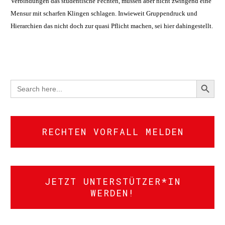
Verbindungen das studentische Fechten, müssen aber nicht zwingend eine
Mensur mit scharfen Klingen schlagen. Inwieweit Gruppendruck und
Hierarchien das nicht doch zur quasi Pflicht machen, sei hier dahingestellt.
SEARCH BUTTON
Search
for:
RECHTEN VORFALL MELDEN
JETZT UNTERSTÜTZER*IN
WERDEN!