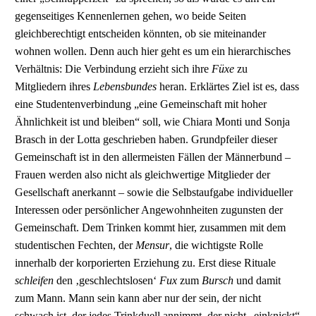
gegenseitiges Kennenlernen gehen, wo beide Seiten
gleichberechtigt entscheiden könnten, ob sie miteinander
wohnen wollen. Denn auch hier geht es um ein hierarchisches
Verhältnis: Die Verbindung erzieht sich ihre
Füxe
zu
Mitgliedern ihres
Lebensbundes
heran. Erklärtes Ziel ist es, dass
eine Studentenverbindung „eine Gemeinschaft mit hoher
Ähnlichkeit ist und bleiben“ soll, wie Chiara Monti und Sonja
Brasch in der Lotta geschrieben haben. Grundpfeiler dieser
Gemeinschaft ist in den allermeisten Fällen der Männerbund –
Frauen werden also nicht als gleichwertige Mitglieder der
Gesellschaft anerkannt – sowie die Selbstaufgabe individueller
Interessen oder persönlicher Angewohnheiten zugunsten der
Gemeinschaft. Dem Trinken kommt hier, zusammen mit dem
studentischen Fechten, der
Mensur
, die wichtigste Rolle
innerhalb der korporierten Erziehung zu. Erst diese Rituale
schleifen
den ‚geschlechtslosen‘
Fux
zum
Bursch
und damit
zum Mann. Mann sein kann aber nur der sein, der nicht
schwach ist, der jedes Trinkduell annimmt, der nicht „einknickt“