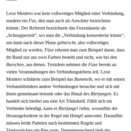
Leon Montero war kein vollwertiges Mitglied einer Verbindung,
sondern ein
Fux,
den man auch als Anwärter bezeichnen
könnte. Der Referent bezeichnete das Fuxendasein als
„Schnupperzeit“, wo man die „Verbindung kennenlerne könne“,
um dann nach dieser Phase
geburscht
, also vollwertiges
Mitglied zu werden.
Füxe
erkennt man zum Beispiel daran, dass
ihr Band nur aus zwei Farben besteht und nicht, wie bei den
Burschen
, aus dreien. Trotzdem nehmen die
Füxe
bereits an
vielen Veranstaltungen des Verbindungslebens teil. Leon
Montero schilderte zum Beispiel das
Bummeln
, wo er mit seinen
Verbandsbrüdern andere Verbindungen besuchte und sich mit
ihnen gemeinsam betrank oder das Ritual des
Bierjungen
. Es
handelt sich hierbei um eine Art Trinkduell. Fühlt sich ein
Verbinder beleidigt, kann er
Bierjunge! r
ufen, woraufhin der
Herausgeforderte in der Regel mit
Hängt
! antwortet. Daraufhin
müssen beide Parteien nach bestimmten Regeln und
Trinksprüchen ein Bier exen. Dementsprechend hielt der