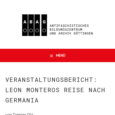
Springe
zum
Inhalt
ABAG
ANTIFASCHISTISCHES
E.V.
MENÜ
BILDUNGSZENTRUM
UND
VERANSTALTUNGSBERICHT:
ARCHIV
LEON MONTEROS REISE NACH
GÖTTINGEN
GERMANIA
von
Damian Ott